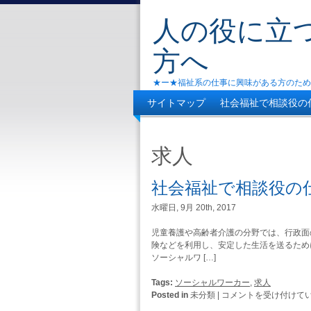
人の役に立
方へ
★ー★福祉系の仕事に興味がある方のため
サイトマップ
社会福祉で相談役の
介護職に応募する際は、専門知識を
求人
社会福祉で相談役の
水曜日, 9月 20th, 2017
児童養護や高齢者介護の分野では、行政面
険などを利用し、安定した生活を送るため
ソーシャルワ […]
Tags:
ソーシャルワーカー
,
求人
社
Posted in
未分類 |
コメントを受け付けて
会