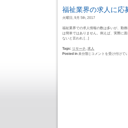
福
福祉業界の求人に応
祉
で
火曜日, 9月 5th, 2017
相
談
福祉業界での求人情報の数は多いが、勤務
役
は簡単ではありません。例えば、実際に面
の
ないと言われ […]
仕
事
Tags:
リサーチ
,
求人
を
福
Posted in
未分類 |
コメントを受け付けて
す
祉
る
業
た
界
め
の
に
求
必
人
要
に
な
応
こ
募
と
す
は
る
前
の
準